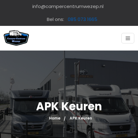
info@campercentrumwezep.nl
Bel ons:
085 073 1665
APK Keuren
Home
APK Keuren