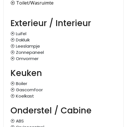
⦿ Toilet/Wasruimte
Exterieur / Interieur
⦿ Luifel
⦿ Dakluik
⦿ Leeslampje
⦿ Zonnepaneel
⦿ Omvormer
Keuken
⦿ Boiler
⦿ Gascomfoor
⦿ Koelkast
Onderstel / Cabine
⦿ ABS