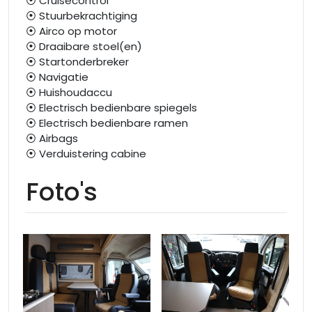
⦿ Cruisecontrol
⦿ Stuurbekrachtiging
⦿ Airco op motor
⦿ Draaibare stoel(en)
⦿ Startonderbreker
⦿ Navigatie
⦿ Huishoudaccu
⦿ Electrisch bedienbare spiegels
⦿ Electrisch bedienbare ramen
⦿ Airbags
⦿ Verduistering cabine
Foto's