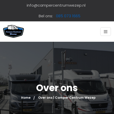
info@campercentrumwezep.nl
Bel ons:
085 073 1665
Over ons
Home
Over ons | Camper Centrum Wezep